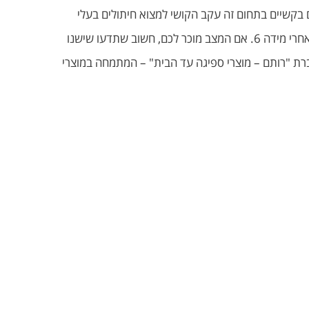
ם בקשיים בתחום זה עקב הקושי למצוא חיתולים בעלי
רמת ספיגה מספקת. כמו כן, אחת הבעיות שמופיעות אצל ילדים גדולים שטרם נגמלו, היא שאין זה פשוט למצוא חיתולים גדולים אחרי מידה 6. אם המצב מוכר לכם, חשוב שתדעו שישנו
תרון שלם להורים וילדים רבים, כולל חיתולים במידה XS. מדובר באתר של חברת "רותם – מוצרי ספיגה עד הבית" – המתמחה במוצרי