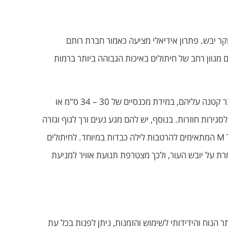
קר יבש. פתרון אידיאלי מציעה כאמור חברת רותם
של החברה מציעים מגוון רחב של חיתולים באיכות הגבוהה ביותר ברמות
דוגמא נאה לכך מהווים חיתולים סאני פלוס XS שניתן להזמין בקלות דרך האתר. מדובר בחיתולים המתאימים לילדים שמידה 6 כבר קטנה עליהם, במידת מכנסיים של 30 – 34 ס"מ או
מיוחד לסגירות חוזרות. בנוסף, יש להם מגע נעים ורך לגוף וגזרה
מותאמת, ושתי שכבות נושמות השומרות על יובש בעור למניעת תפרחות. דוגמא נוספת היא חיתולי ילדים ונוער סאני פלוס M TRIO המתאימים להרטבות לילה כבדות במיוחד. לחיתולים
מרת על יובש העור, ולכך מצטרפת תנועת אוויר למניעת
 הנוח והידידותי לשימוש והזמנות, ניתן לפנות בכל עת