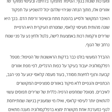
ומערכות שונות בגוף. הטיפול מתמקד בלחיצה ובעיסוי ממוקד של
אזורים אלו, מתוך הנחה שגירוי שלהם יכול להשפיע על תפקוד
האיבר המקושר ולסייע בהפגת מתח ובשיפור זרימת הדם. בכך היא
שונה מהותית מעיסוי קלאסי, שמטרתו העיקרית היא הרפיית
שרירים ורקמות רכות באמצעות לישה, גלגול ולחץ נע על פני שטח
נרחב של הגוף.
ההבדל המעשי בולט כבר בדקות הראשונות של הטיפול: מטפל
רפלקסולוגיה יעבוד בעיקר על כפות הרגליים, לפי מפת אזורים
קבועה ורצף לחיצות מסודר, בעוד מעסה קלאסי ינוע על פני הגב,
הכתפיים והגפיים ללא מיקוד באזורים ספציפיים המקושרים
לאיברים. מטופל שמחפש הרפיה כללית של שרירים תפוסים עשוי
להתאים יותר לעיסוי קלאסי, ואילו מי שמעוניין בגישה שמתייחסת
לגוף כמערכת אחת מקושרת ימצא ברפלקסולוגיה מענה מתאים