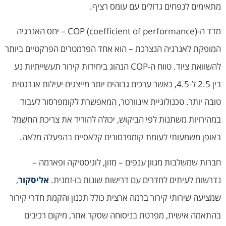
מתאימים לנפחים גדולים עם עומס רציף.
מדד ה-COP (coefficient of performance) – יחס האנרגיה
המופקת לאנרגיה הנצרכת – הוא אחד הפרמטרים הפרקטיים ביותר
להשוואת ציוד. טווח ה-COP הנהוג ביחידות קירור תעשייתיות נע
בין 2.5 ל-4.5, כאשר ערכים גבוהים יותר מייצגים יעילות אנרגטית
טובה יותר. טכנולוגיית אינוורטר, המאפשרת לקומפרסור לעבוד
במהירויות משתנות לפי הביקוש, יכולה להוריד את צריכת החשמל
באופן משמעותי לעומת קומפרסורים קלאסיים בהפעלה מלאה.
חברות שמשלבות מגוון ענפים – מזון, לוגיסטיקה ופארמה –
נדרשות לעיתים לחדרים עם דרישות שונות בו-זמנית.
אליסקור
,
שמציעה שירותי קירור ברמה ארצית כולל תכנון והקמת חדרי קירור
בהתאמה אישית, מפרטת בניסוחה שסקר אתר, מיקום רכיבים