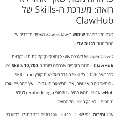
רואה: מערכת ה-Skills של
ClawHub
כולם מדברים על
שימוש
ב-OpenClaw. מעטים מדברים על
ההזדמנות
לבנות עליו
.
ל-OpenClaw יש מערכת Skills (תוספים) קהילתית שנקראת
ClawHub
– חנות תוספים שצמחה ליותר מ-
10,700 Skills
נכון
לפברואר 2026. כל Skill מוגדר באמצעות קובץ SKILL.md
שמתאר מה הוא עושה, אילו הרשאות הוא דורש ואיך להפעיל אותו.
ClawHub משתמש בחיפוש וקטורי (embeddings) לגילוי
תוספים – לא רק חיפוש טקסטואלי.
אבל
זהירות
: כפי שציינו, 341 Skills זדוניים כבר התגלו. בדקו כל