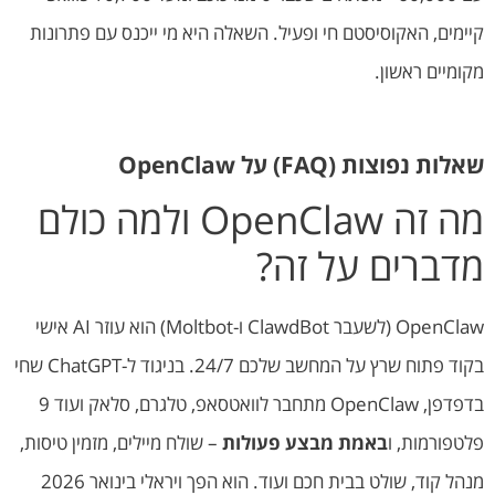
קיימים, האקוסיסטם חי ופעיל. השאלה היא מי ייכנס עם פתרונות
מקומיים ראשון.
שאלות נפוצות (FAQ) על OpenClaw
מה זה OpenClaw ולמה כולם
מדברים על זה?
OpenClaw (לשעבר ClawdBot ו-Moltbot) הוא עוזר AI אישי
בקוד פתוח שרץ על המחשב שלכם 24/7. בניגוד ל-ChatGPT שחי
בדפדפן, OpenClaw מתחבר לוואטסאפ, טלגרם, סלאק ועוד 9
פלטפורמות, ו
באמת מבצע פעולות
– שולח מיילים, מזמין טיסות,
מנהל קוד, שולט בבית חכם ועוד. הוא הפך ויראלי בינואר 2026