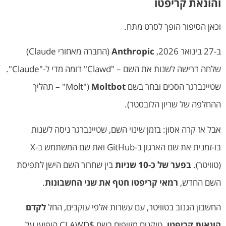
והונאת קריפטו
וכאן הסיפור הופך לסרט מתח.
ב-27 בינואר 2026,
Anthropic
(החברה מאחורי Claude)
שלחה דרישה לשנות את השם – "Clawd" דומה מדי ל-"Claude".
שטיינברגר הסכים ובחר בשם
Moltbot
("Molt" – תהליך
ההחלפה של שריון הלובסטר).
אבל אז קרה אסון: בזמן שינוי השם, שטיינברגר ניסה לשנות
בו-זמנית את שם הארגון ב-GitHub ואת שם המשתמש ב-X
(טוויטר).
בפער של כ-10 שניות
בין שחרור השם הישן לתפיסת
השם החדש,
רמאי קריפטו חטף את שני החשבונות
.
החשבון הגנוב בטוויטר, עם עשרות אלפי עוקבים, החל
לקדם
הונאות קריפטו
. טוקנים מזויפים בשם $CLAWD הופיעו על