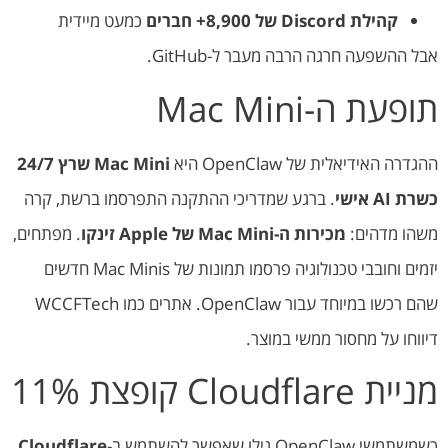
קהילת Discord של 8,900+ חברים
כמעט מיידית
אבל ההשפעה חרגה הרבה מעבר ל-GitHub.
תופעת ה-Mac Mini
ההגדרה האידיאלית של OpenClaw היא
Mac Mini שרץ 24/7
כשרת AI אישי
. ברגע שמדריכי ההתקנה התפרסמו ברשת, קרה
משהו מדהים:
מכירות ה-Mac Mini של Apple זינקו
. מפתחים,
יזמים וחובבי טכנולוגיה פרסמו תמונות של Mac Minis חדשים
שהם רכשו במיוחד עבור OpenClaw. אתרים כמו WCCFTech
דיווחו על מחסור ממשי במוצר.
מניית Cloudflare קופצת 11%
כשמשתמשי OpenClaw גילו שאפשר להשתמש ב-
Cloudflare