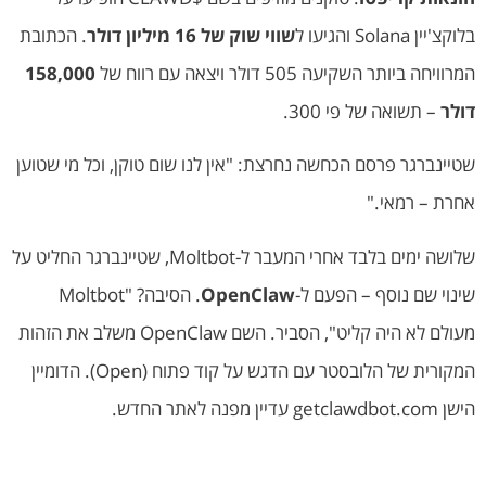
בלוקצ'יין Solana והגיעו ל
שווי שוק של 16 מיליון דולר
. הכתובת
המרוויחה ביותר השקיעה 505 דולר ויצאה עם רווח של
158,000
דולר
– תשואה של פי 300.
שטיינברגר פרסם הכחשה נחרצת: "אין לנו שום טוקן, וכל מי שטוען
אחרת – רמאי."
שלושה ימים בלבד אחרי המעבר ל-Moltbot, שטיינברגר החליט על
שינוי שם נוסף – הפעם ל-
OpenClaw
. הסיבה? "Moltbot
מעולם לא היה קליט", הסביר. השם OpenClaw משלב את הזהות
המקורית של הלובסטר עם הדגש על קוד פתוח (Open). הדומיין
הישן getclawdbot.com עדיין מפנה לאתר החדש.