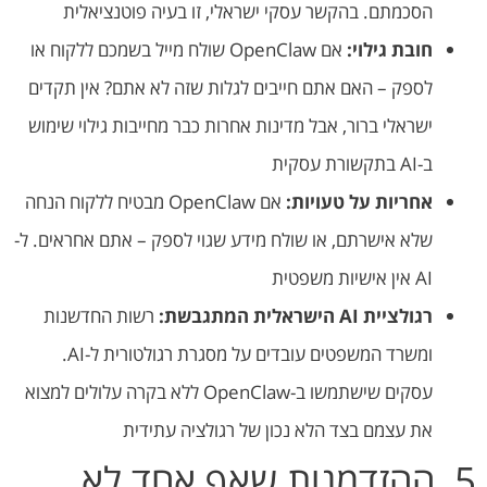
הסכמתם. בהקשר עסקי ישראלי, זו בעיה פוטנציאלית
חובת גילוי:
אם OpenClaw שולח מייל בשמכם ללקוח או
לספק – האם אתם חייבים לגלות שזה לא אתם? אין תקדים
ישראלי ברור, אבל מדינות אחרות כבר מחייבות גילוי שימוש
ב-AI בתקשורת עסקית
אחריות על טעויות:
אם OpenClaw מבטיח ללקוח הנחה
שלא אישרתם, או שולח מידע שגוי לספק – אתם אחראים. ל-
AI אין אישיות משפטית
רגולציית AI הישראלית המתגבשת:
רשות החדשנות
ומשרד המשפטים עובדים על מסגרת רגולטורית ל-AI.
עסקים שישתמשו ב-OpenClaw ללא בקרה עלולים למצוא
את עצמם בצד הלא נכון של רגולציה עתידית
5. ההזדמנות שאף אחד לא