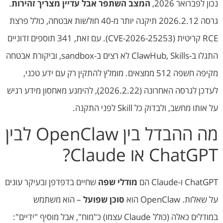
נכון לפברואר 2026,
המצב השתפר אבל עדיין מצריך זהירות
.
גרסה 2026.2.12 תיקנה יותר מ-40 חולשות אבטחה, כולל פרצת
RCE קריטית (CVE-2026-25253). עם זאת, 341 תוספים זדוניים
התגלו ב-ClawHub, Skills לא רצים ב-sandbox, וביקורת אבטחה
מקיפה חשפה 512 ממצאים. מומלץ להתקין רק עם ידע טכני,
לעדכן לגרסה האחרונה (2026.2.22), להימנע מאחסון מידע רגיש
על אותו מחשב, ולבדוק כל Skill לפני התקנה.
מה ההבדל בין OpenClaw לבין
ChatGPT או Claude?
ChatGPT ו-Claude הם
מודלי שפה
שחיים בדפדפן ובעיקר עונים
על שאלות. OpenClaw הוא
סוכן שפועל
– הוא משתמש
במודלים כאלה (כולל Claude עצמו) כ"מוח", אבל מוסיף "ידיים":