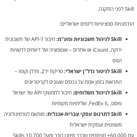
Skill לפני התקנה.
הזדמנויות ספציפיות ליזמים ישראליים:
Skill לניהול חשבוניות ומע"מ:
חיבור ל-API של חשבונית
ירוקה, iCount או אחרים – אוטומציה של דיווחים לרשויות
המס
Skill לניטור נדל"ן ישראלי:
סריקת יד2, מדלן וקומו –
התראות בזמן אמת על נכסים שעונים לקריטריונים
Skill לניהול משלוחים:
חיבור לממשקי API של ישראל
פוסט, FedEx IL, שליחויות מקומיות
Skill לתרגום עסקי עברית-אנגלית:
מותאם לטרמינולוגיה
משפטית ועסקית ישראלית
עם 60,000+ מפתחים שכבר סימנו כוכב ומעל 10,700 Skills