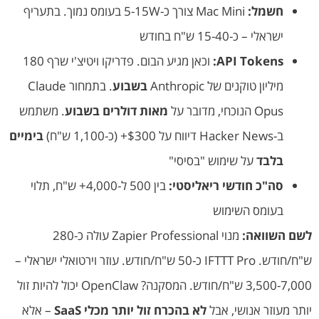
חשמל:
Mac Mini צורך כ-5-15W בעומס נמוך. בתעריף
ישראלי – כ-15-40 ש"ח בחודש
API Tokens:
וכאן מגיע הבום. פדריקו ויטיצ'י שרף 180
מיליון טוקנים של Anthropic
בשבוע
. בתמחור Claude
Opus הנוכחי, מדובר על
מאות דולרים בשבוע
. משתמש
ב-Hacker News דיווח על $300+ (כ-1,100 ש"ח)
בימיים
בלבד
על שימוש "בסיסי"
סה"כ חודשי ריאליסטי:
בין 500 ל-4,000+ ש"ח, תלוי
בעומס השימוש
לשם השוואה:
מנוי Zapier Professional עולה כ-280
ש"ח/חודש. IFTTT Pro כ-50 ש"ח/חודש. עוזר וירטואלי ישראלי –
3,500-7,000 ש"ח/חודש. המסקנה? OpenClaw יכול להיות זול
יותר מעוזר אנושי, אבל
לא בהכרח זול יותר מכלי SaaS
– אלא