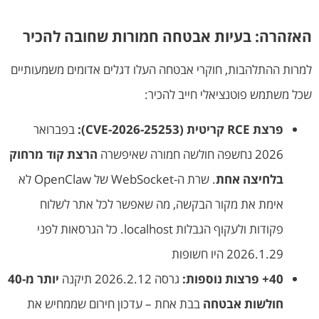
האזהרה: בעיות אבטחה חמורות שחובה להכיר
למרות ההתלהבות, חוקרי אבטחה העלו דגלים אדומים משמעותיים
שכל משתמש פוטנציאלי חייב להכיר:
פרצת RCE קריטית (CVE-2026-25253):
בפברואר
2026 נחשפה חולשה חמורה שאיפשרה
הרצת קוד מרחוק
בלחיצה אחת
. שרת ה-WebSocket של OpenClaw לא
אימת את מקור הבקשה, מה שאפשר לכל אתר לשלוח
פקודות ולעקוף הגבלות localhost. כל הגרסאות לפני
2026.1.29 היו חשופות
40+ פרצות נוספות:
גרסה 2026.2.12 תיקנה
יותר מ-40
חולשות אבטחה
בבת אחת – עדכון חירום שממחיש את