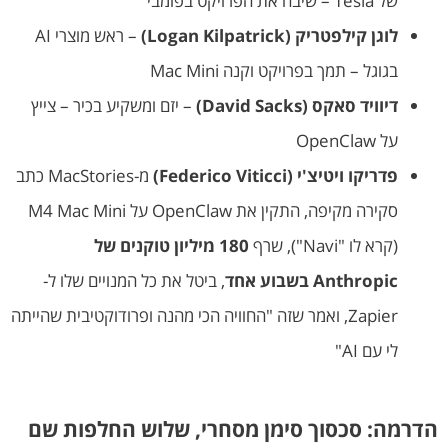
של Tesla – שיבח את הפרויקט בפומבי
לוגן קילפטריק (Logan Kilpatrick)
– ראש מוצרי AI
בגוגל – תמך בפרויקט וקנה Mac Mini
דיוויד סאקס (David Sacks)
– יזם ומשקיע בכיר – צייץ
על OpenClaw
פדריקו ויטיצ'י (Federico Viticci)
מ-MacStories כתב
סקירה מקיפה, התקין את OpenClaw על M4 Mac Mini
(קרא לו "Navi"), שרף
180 מיליון טוקנים של
Anthropic בשבוע אחד
, ביטל את כל המנויים שלו ל-
Zapier, ואמר שזה "החוויה הכי מהנה ופרודוקטיבית שהייתה
לי עם AI"
הדרמה: סכסוך סימן מסחרי, שלוש החלפות שם