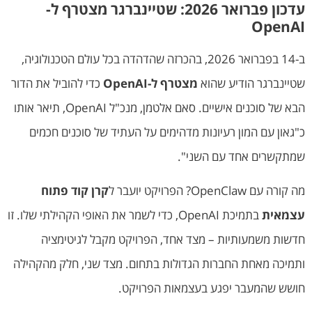
עדכון פברואר 2026: שטיינברגר מצטרף ל-
OpenAI
ב-14 בפברואר 2026, בהכרזה שהדהדה בכל עולם הטכנולוגיה,
שטיינברגר הודיע שהוא
מצטרף ל-OpenAI
כדי להוביל את הדור
הבא של סוכנים אישיים. סאם אלטמן, מנכ"ל OpenAI, תיאר אותו
כ"גאון עם המון רעיונות מדהימים על העתיד של סוכנים חכמים
שמתקשרים אחד עם השני".
מה קורה עם OpenClaw? הפרויקט יועבר ל
קרן קוד פתוח
עצמאית
בתמיכת OpenAI, כדי לשמר את האופי הקהילתי שלו. זו
חדשות משמעותיות – מצד אחד, הפרויקט מקבל לגיטימציה
ותמיכה מאחת החברות הגדולות בתחום. מצד שני, חלק מהקהילה
חושש שהמעבר יפגע בעצמאות הפרויקט.