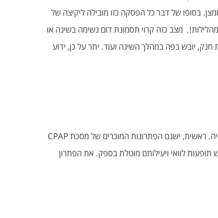
מצן. בסופו של דבר כל הפסקה כזו מובילה ליקיצה של
לילות!. מצב כזה קרוי תסמונת דום נשימה בשינה או
ק, יובש בפה במהלך השינה ועוד. יתר על כן, ידוע
בין אם אתם נוחרים בחוזקה או שכבר אובחנתם עם תסמונת דום נשימה בדרגותיה השונות, חשוב שתדעו כי קיים פתרון יעיל לבעיה. ראשית, ישנם הפתרונות המוכרים של מסכת CPAP
 יש תופעות לוואי ויעילותם מוטלת בספק. את הפתרון