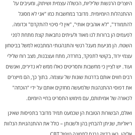
היוצרים הרגשות שליליות, הכשלה עצמית ושיתוק, ומעיבים על
ההתנהלות היומיומית. מדובר במחשבות כמו "אני לא מסוגל
להתמודד", "לא אוהבים אותי", "אין לי סיכוי להתקדם" וכדומה.
לפעמים הן ברורות לנו מאוד ולעיתים נחבאות קצת מתחת לפני
השטח. הן מניעות מעגל רגשי והתנהגותי המתבטא למשל בביטחון
עצמי ירוד, בקושי לתפקד, בחרדה, מתח ועצבנות, מצב רוח שלילי
ועוד. יש לציין כי מחשבות ותסריטים כאלו ממש לא נדירים, ואנשים
רבים חווים אותם בדרגות שונות של עוצמה. בתוך כך, הם מייצרים
את דפוסי ההתנהגות שלמעשה מחזקים אותם על ידי "הוכחה"
לכאורה של אמיתותם, עם מימוש התסריט בחיי היומיום.
ואולם, הבשורות הטובות הן שכמעט תמיד מדובר בתפיסות שאינן
ריאליות, שניתן להבחין בהן ולשנותן – כולל את ההתנהגויות הנלוות
אליהן. כאן בדיוק נכנס לתמונה טיפול CBT.