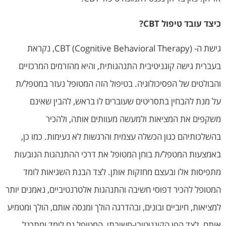
כיצד עובד טיפול
CBT?
גישת ה- CBT (Cognitive Behavioral Therapy), נקראת
בעברית גישה קוגניטיבית התנהגותית, והיא מהזרמים המרכזיים
והבולטים של הפסיכולוגיה. בטיפול הזה המטופל נעזר במטפל/ת
על מנת להבחין בתסריטים שעוברים לו בראש, להבין שאינם
משקפים את המציאות ולמעשה מעוותים אותה, ולהכיר
בהשלכותיהם כגון הכשלה עצמית והרגשות לא נעימות. כמו כן,
באמצעות המטפל/ת בוחן המטופל את דרכי ההתנהגות הנובעות
מתפיסות אלו ובעצם מחזקות אותן. לצד הבנת השגיאות לומד
המטופל להכיר דפוסי חשיבה והתנהגות אלטרנטיביים, נאמנים יותר
למציאות, חיוביים ובונים, ובהדרגה הולך ומנסה אותם, הולך ומטמיע
אותם. לצד הפן הקוגניטיבי-חשיבתי, המטופל גם לומד ומתרגל