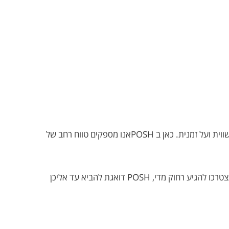
חברת POSH מביאה עד אליכן מגוון רחב של קולקציות שמלות ערב של מותגי נשים בינלאומיים, עם דגש על אופנה איכותית, עכשווית ועל זמנית. כאן ב POSHאנו מספקים טווח רחב של
האם אתן חולמות להרגיש כמו נסיכות ביום המיוחד שלכן? מחפשות שמלת ערב שתגרום לכן להרגיש יפות, בטוחות וזוהרות? לא תצטרכו להגיע רחוק מדי, POSH דואגת להביא עד אליכן