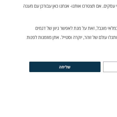
חרת להתפנן על הספה, אין כיף יותר מלעשות זאת בזמן קניית שמלה! באתר שלנו תמצאו משלוח חינם ומהיר, עד 3 ימי עסקים. אם תצטרכו אותנו- אנחנו כאן עבורכן עם מענה
ו"ל במלאי מוגבל, זאת על מנת לאפשר גיוון של דגמים
יחודיות למי שרכשה פריט מסוים. לכן, כדאי למהר! אז למה אתן מחכות? פנקו את עצמכן בביקור בחנות שמלות ערב של POSH ותגלו עולם של זוהר, יוקרה וסטייל. אתן מוזמנות לפנות
שליחה