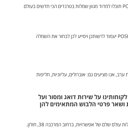
טרנדים עכשוויים- כל הטרנדים החמים והעדכניים ביותר בתחום האופנה של המותגים הבינלאומיים בחנות אחת. כאן בPOSH תוכלו למדוד מגוון שמלות בטרנדים הכי חדשים בעולם
ייבוא שמלות ערב ממותגים בינלאומיים בחו"ל יכול להיות חווית קנייה ייחודית ומהנה. הצוות המנוסה והמקצועי של סטייליסטיות POSH יעמוד לרשותכן ויסייע לכן לבחור את השמלה
 ערב, אנו מציעים גם: אוברולים, עליוניות, חליפות
קוחותינו על שירות דואג ומסור ועל
ת ושאר פרטי הלבוש המתאימים להן
בחנות שלנו תמצאו מגוון עצום של שמלות ערב במחירים נוחים ובלי להתפשר על איכות או סטייל. מוזמנות לבקר אותנו בחנות לגלות עולם שלם של אפשרויות, ברחוב המרכבה 38, חולון.