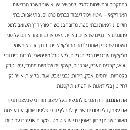
במחקרים ובמשימות לחלל. למכשיר יש אישור משרד הבריאות
האמריקאי – FDA ויכול לעבוד בבתים פרטיים, בתי אבות, בתי
חולים, מרפאות ובתי ספר. מדובר במכשיר פורץ דרך השואב לתוכו
פתוגנים אורגניים שמצויים באוויר, מאט אותם ומפזר אותם על פני
משטח שמפרק אותם לרמה המולקולארית. בדרך זו הוא משמיד
חלקיקים אורגניים בכל הגדלים, ללא גודל מינימאלי, לרבות גזים וגזי
VOC, קרדית האבק, אבקנים, קשקשים של חיות מחמד, עשן טבק,
בקטריות, וירוסים, אבק, ריחות, נבגי עובש ועוד. בקיצור: אוויר נקי
לחלוטין בלי דאגות או הפתעות קטנות.
את המנגנון הזה הכניסו למכשיר בעל עיצוב מודרני שבעצם מנקה
את עצמו, בלי מסננים שצריך להחליף ובלי פליטת אוזון, ועם עוצמת
מאוורר שניתן לכוון באופן ידני או אוטומטי. סקרים שנערכו עד היום