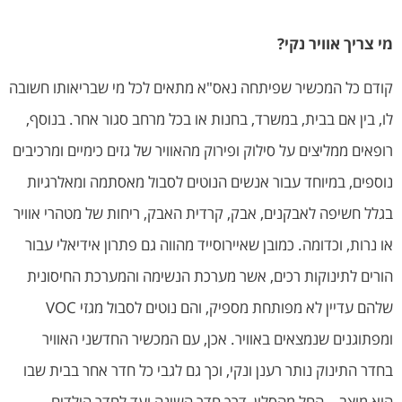
מי צריך אוויר נקי?
קודם כל המכשיר שפיתחה נאס"א מתאים לכל מי שבריאותו חשובה
לו, בין אם בבית, במשרד, בחנות או בכל מרחב סגור אחר. בנוסף,
רופאים ממליצים על סילוק ופירוק מהאוויר של גזים כימיים ומרכיבים
נוספים, במיוחד עבור אנשים הנוטים לסבול מאסתמה ומאלרגיות
בגלל חשיפה לאבקנים, אבק, קרדית האבק, ריחות של מטהרי אוויר
או נרות, וכדומה. כמובן שאיירוסייד מהווה גם פתרון אידיאלי עבור
הורים לתינוקות רכים, אשר מערכת הנשימה והמערכת החיסונית
שלהם עדיין לא מפותחת מספיק, והם נוטים לסבול מגזי VOC
ומפתוגנים שנמצאים באוויר. אכן, עם המכשיר החדשני האוויר
בחדר התינוק נותר רענן ונקי, וכך גם לגבי כל חדר אחר בבית שבו
הוא מוצב – החל מהסלון, דרך חדר השינה ועד לחדר הילדים.