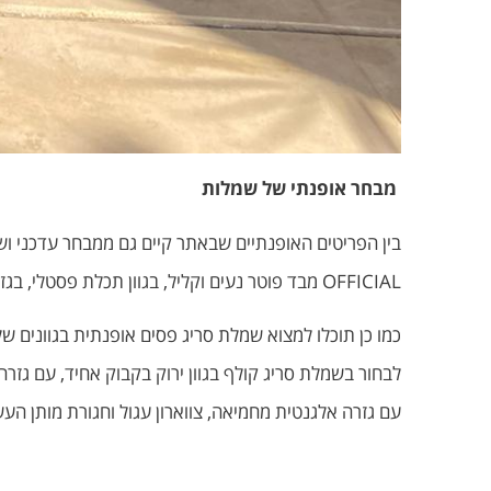
מבחר אופנתי של שמלות
בין הפריטים האופנתיים שבאתר קיים גם ממבחר עדכני וש
OFFICIAL מבד פוטר נעים וקליל, בגוון תכלת פסטלי, בגזרה ישרה אבורסייז, עם כובע משולב בשרכי כיווץ ועם שרוולים ארוכים המסתיימים במנג'טים.
כמו כן תוכלו למצוא שמלת סריג פסים אופנתית בגוונים של
לבחור בשמלת סריג קולף בגוון ירוק בקבוק אחיד, עם גזר
עם גזרה אלגנטית מחמיאה, צווארון עגול וחגורת מותן העש